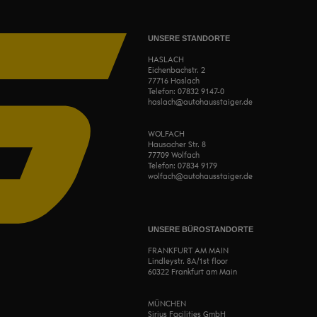
UNSERE STANDORTE
HASLACH
Eichenbachstr. 2
77716 Haslach
Telefon:
07832 9147-0
haslach@autohausstaiger.de
WOLFACH
Hausacher Str. 8
77709 Wolfach
Telefon:
07834 9179
wolfach@autohausstaiger.de
UNSERE BÜROSTANDORTE
FRANKFURT AM MAIN
Lindleystr. 8A/1st floor
60322 Frankfurt am Main
MÜNCHEN
Sirius Facilities GmbH