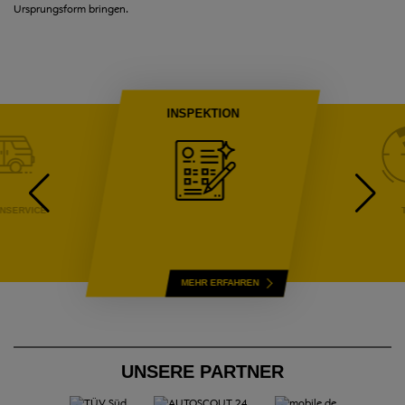
Ursprungsform bringen.
INSPEKTION
NSERVICE
INSPEKTION
MEHR ERFAHREN
UNSERE PARTNER