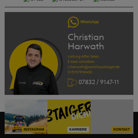
WhatsApp
Christian
Harwath
Leitung After Sales
E-Mail schreiben
c.harwath@autohausstaiger.de
015157918400
07832 / 9147-11
INSTAGRAM
KARRIERE
KONTAKT