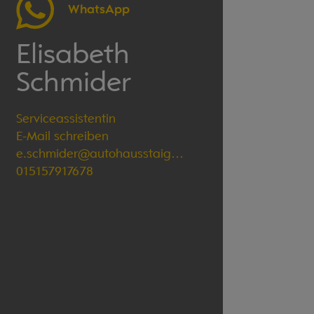
WhatsApp
Elisabeth
Schmider
Serviceassistentin
E-Mail schreiben
e.schmider@autohausstaiger.de
015157917678