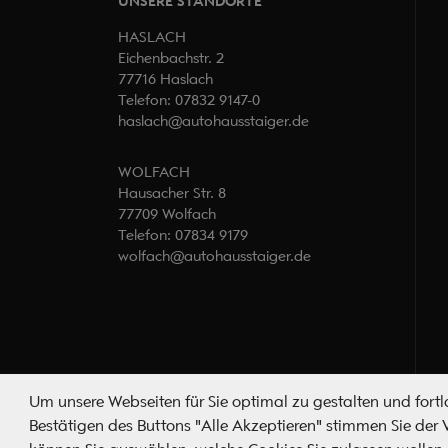
UNSERE STANDORTE
HASLACH
Eichenbachstr. 2
77716 Haslach
Telefon:
07832 9147-0
haslach@autohausstaiger.de
WOLFACH
Hausacher Str. 8
77709 Wolfach
Telefon:
07834 9179
wolfach@autohausstaiger.de
Um unsere Webseiten für Sie optimal zu gestalten und fort
Bestätigen des Buttons "Alle Akzeptieren" stimmen Sie der