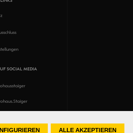
 LINKS
tz
sschluss
stellungen
AUF SOCIAL MEDIA
ohausstaiger
ohaus.Staiger
NFIGURIEREN
ALLE AKZEPTIEREN