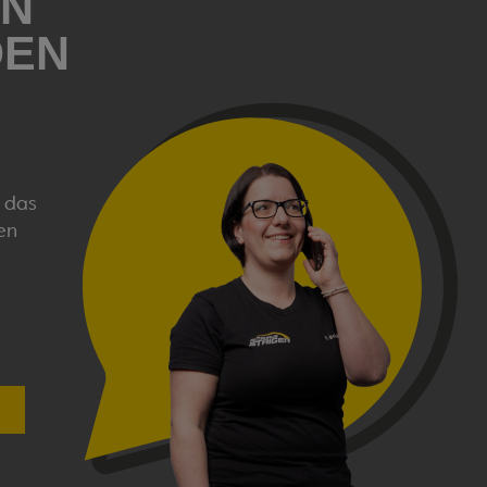
EN
DEN
, das
en
!