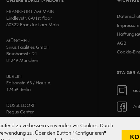
UNSERE BÜROSTANDORTE
WICHTIGE
FRANKFURT AM MAIN
Datenschu
Lindleystr. 8A/1st floor
60322 Frankfurt am Main
Impressum
Haftungsau
MÜNCHEN
AGB
Sirius Facilities GmbH
Cookie-Ein
Brunhamstr. 21
81249 München
STAIGER 
BERLIN
Edisonstr. 63 / Haus A
12459 Berlin
aut
DÜSSELDORF
Aut
Regus Center
Hammfelddamm 4a
41460 Neuss
laufend zu verbessern verwenden wir Cookies. Durch
 Verwendung zu. Über den Button "Konfigurieren"
KO