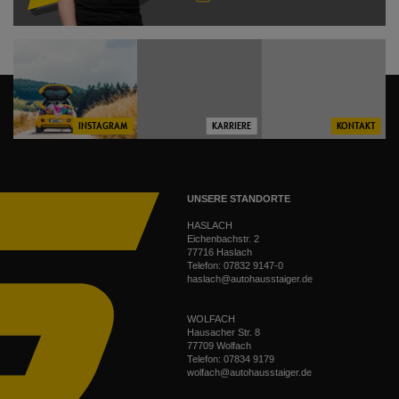
INSTAGRAM
KARRIERE
KONTAKT
UNSERE STANDORTE
HASLACH
Eichenbachstr. 2
77716 Haslach
Telefon:
07832 9147-0
haslach@autohausstaiger.de
WOLFACH
Hausacher Str. 8
77709 Wolfach
Telefon:
07834 9179
wolfach@autohausstaiger.de