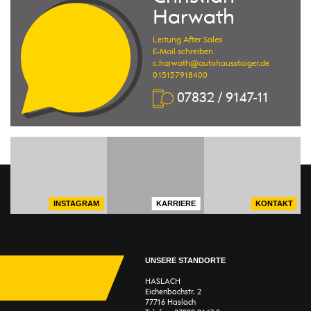
Harwath
Leitung After Sales
E-Mail schreiben
c.harwath@autohausstaiger.de
015157918400
07832 / 9147-11
INSTAGRAM
KARRIERE
KONTAKT
UNSERE STANDORTE
HASLACH
Eichenbachstr. 2
77716 Haslach