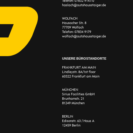
Telefon:
07832 9147-0
haslach@autohausstaiger.de
WOLFACH
Hausacher Str. 8
77709 Wolfach
Telefon:
07834 9179
wolfach@autohausstaiger.de
UNSERE BÜROSTANDORTE
FRANKFURT AM MAIN
Lindleystr. 8A/1st floor
60322 Frankfurt am Main
MÜNCHEN
Sirius Facilities GmbH
Brunhamstr. 21
81249 München
BERLIN
Edisonstr. 63 / Haus A
12459 Berlin