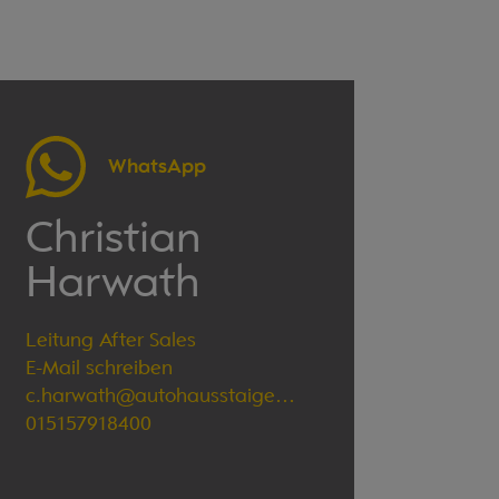
WhatsApp
Christian
Harwath
Leitung After Sales
E-Mail schreiben
c.harwath@autohausstaiger.de
015157918400