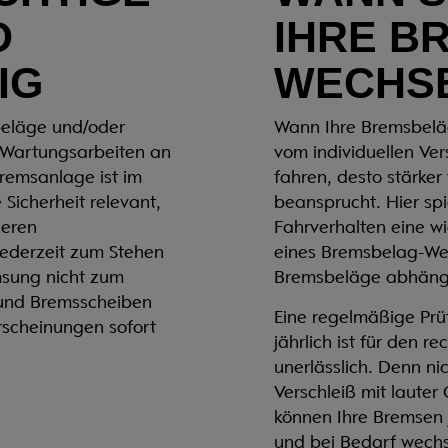
D
IHRE B
IG
WECHS
eläge und/oder
Wann Ihre Bremsbelä
n Wartungsarbeiten an
vom individuellen Ver
remsanlage ist im
fahren, desto stärke
 Sicherheit relevant,
beansprucht. Hier sp
deren
Fahrverhalten eine wi
 jederzeit zum Stehen
eines Bremsbelag-Wec
msung nicht zum
Bremsbeläge abhäng
 und Bremsscheiben
Eine regelmäßige Prü
rscheinungen sofort
jährlich ist für den 
unerlässlich. Denn ni
Verschleiß mit laute
können Ihre Bremsen j
und bei Bedarf wechs